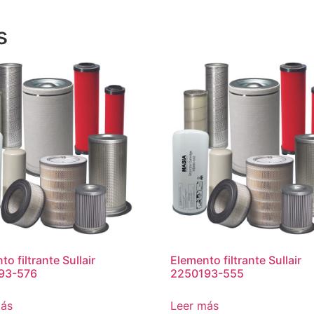
s
o filtrante Sullair
Elemento filtrante Sullair
93-576
2250193-555
más
Leer más