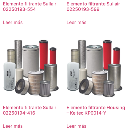
Elemento filtrante Sullair
Elemento filtrante Sullair
02250193-554
02250193-599
Leer más
Leer más
Elemento filtrante Sullair
Elemento filtrante Housing
02250194-416
– Keltec KP0014-Y
Leer más
Leer más