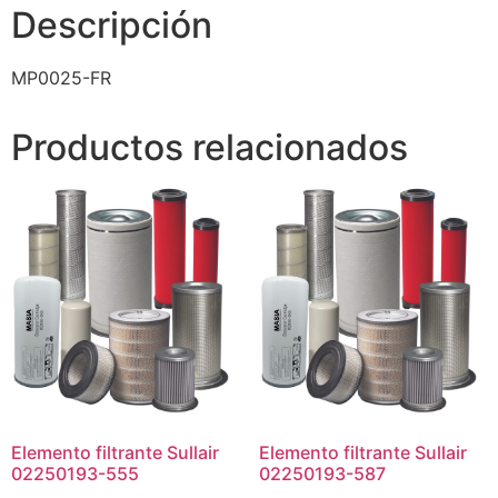
Descripción
MP0025-FR
Productos relacionados
Elemento filtrante Sullair
Elemento filtrante Sullair
02250193-555
02250193-587