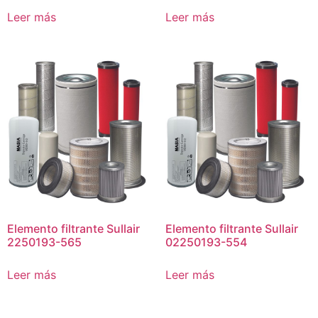
Leer más
Leer más
Elemento filtrante Sullair
Elemento filtrante Sullair
2250193-565
02250193-554
Leer más
Leer más