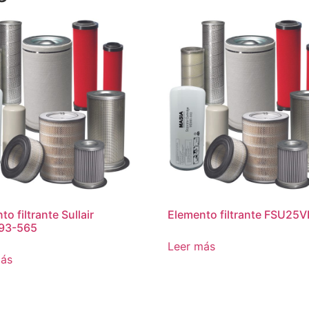
o filtrante Sullair
Elemento filtrante FSU25
93-565
Leer más
más