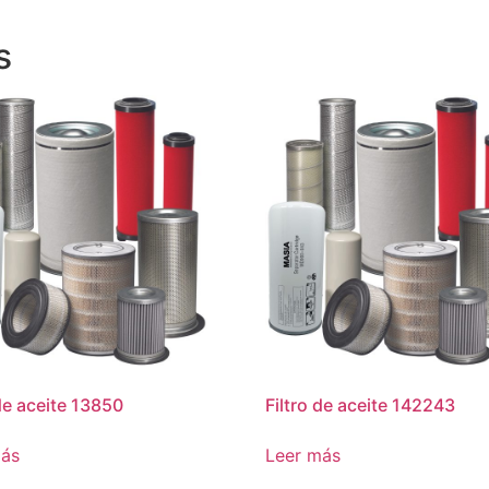
s
 de aceite 13850
Filtro de aceite 142243
más
Leer más