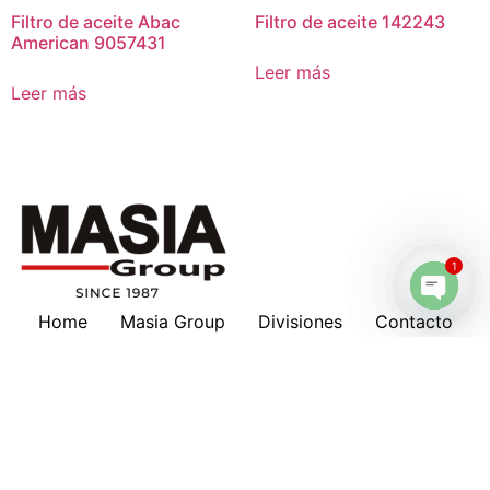
Filtro de aceite Abac
Filtro de aceite 142243
American 9057431
Leer más
Leer más
1
Home
Masia Group
Divisiones
Contacto
Open 
Masia en tu país
Nosotros
Marcas
Download
Servicios
Lubricantes
Cotizaciones
Historia
Suscripción a Boletines
Hankison
Deltech
Filtros Keltec