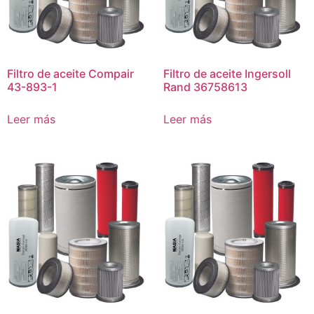
Filtro de aceite Compair
Filtro de aceite Ingersoll
43-893-1
Rand 36758613
Leer más
Leer más