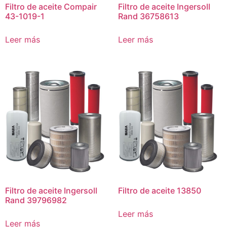
Filtro de aceite Compair
Filtro de aceite Ingersoll
43-1019-1
Rand 36758613
Leer más
Leer más
Filtro de aceite Ingersoll
Filtro de aceite 13850
Rand 39796982
Leer más
Leer más