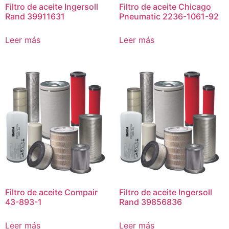
Filtro de aceite Ingersoll
Filtro de aceite Chicago
Rand 39911631
Pneumatic 2236-1061-92
Leer más
Leer más
Filtro de aceite Compair
Filtro de aceite Ingersoll
43-893-1
Rand 39856836
Leer más
Leer más