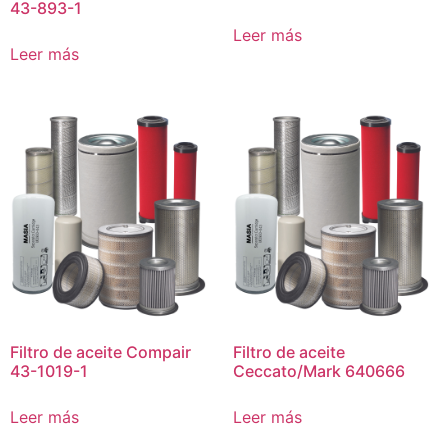
43-893-1
Leer más
Leer más
Filtro de aceite Compair
Filtro de aceite
43-1019-1
Ceccato/Mark 640666
Leer más
Leer más