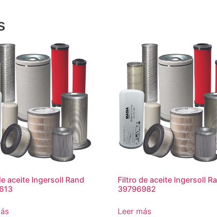
s
de aceite Ingersoll Rand
Filtro de aceite Ingersoll R
613
39796982
más
Leer más