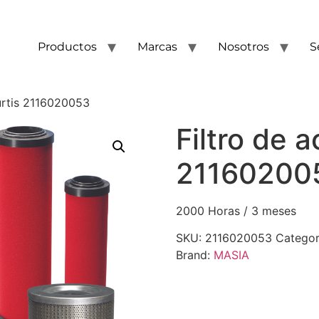
Productos
Marcas
Nosotros
S
Curtis 2116020053
Filtro de a
21160200
2000 Horas / 3 meses
SKU:
2116020053
Categor
Brand:
MASIA