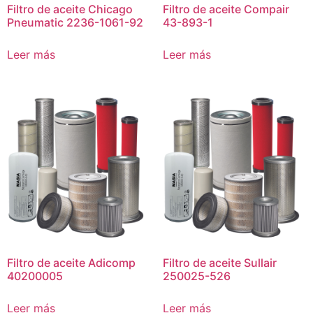
Filtro de aceite Chicago
Filtro de aceite Compair
Pneumatic 2236-1061-92
43-893-1
Leer más
Leer más
Filtro de aceite Adicomp
Filtro de aceite Sullair
40200005
250025-526
Leer más
Leer más