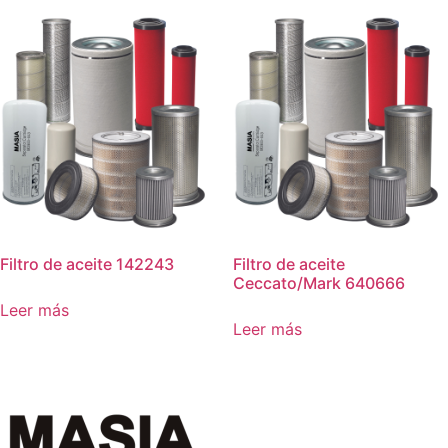
Filtro de aceite 142243
Filtro de aceite
Ceccato/Mark 640666
Leer más
Leer más