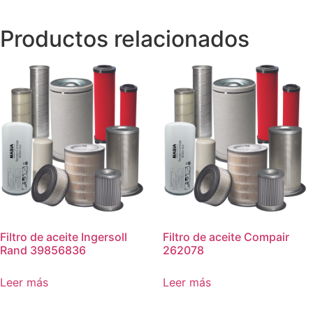
Productos relacionados
Filtro de aceite Ingersoll
Filtro de aceite Compair
Rand 39856836
262078
Leer más
Leer más