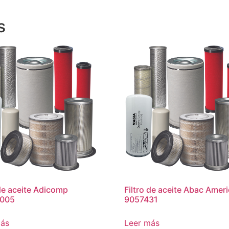
s
 de aceite Adicomp
Filtro de aceite Abac Amer
005
9057431
más
Leer más