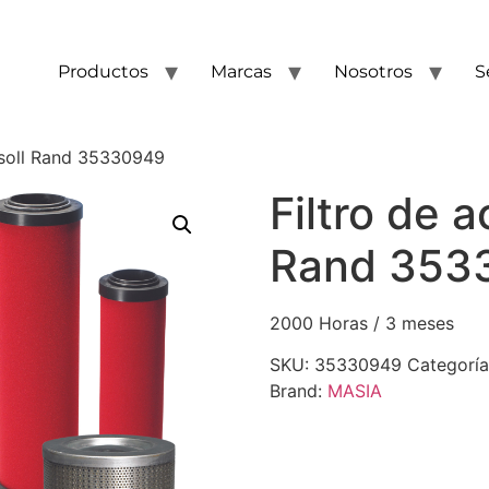
Productos
Marcas
Nosotros
S
ersoll Rand 35330949
Filtro de a
Rand 353
2000 Horas / 3 meses
SKU:
35330949
Categorí
Brand:
MASIA