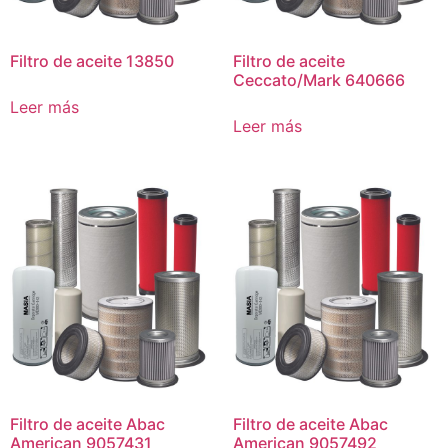
Filtro de aceite 13850
Filtro de aceite
Ceccato/Mark 640666
Leer más
Leer más
Filtro de aceite Abac
Filtro de aceite Abac
American 9057431
American 9057492