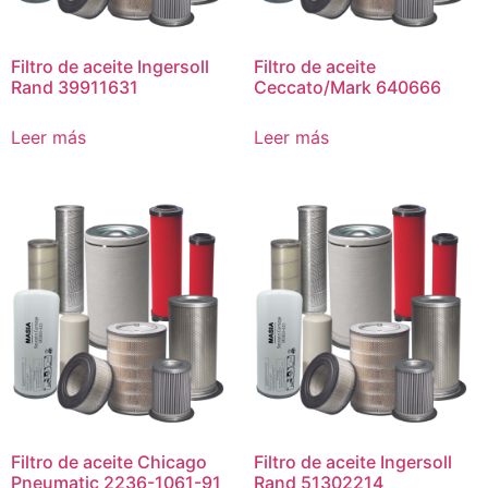
Filtro de aceite Ingersoll
Filtro de aceite
Rand 39911631
Ceccato/Mark 640666
Leer más
Leer más
Filtro de aceite Chicago
Filtro de aceite Ingersoll
Pneumatic 2236-1061-91
Rand 51302214