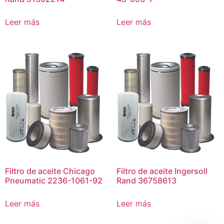
Leer más
Leer más
Filtro de aceite Chicago
Filtro de aceite Ingersoll
Pneumatic 2236-1061-92
Rand 36758613
Leer más
Leer más