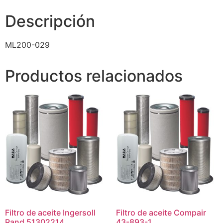
Descripción
ML200-029
Productos relacionados
Filtro de aceite Ingersoll
Filtro de aceite Compair
Rand 51302214
43-893-1