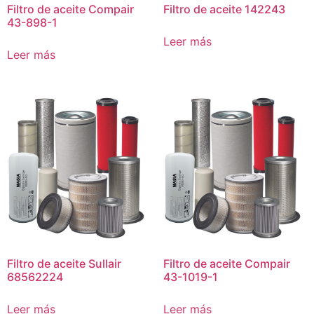
Filtro de aceite Compair
Filtro de aceite 142243
43-898-1
Leer más
Leer más
Filtro de aceite Sullair
Filtro de aceite Compair
68562224
43-1019-1
Leer más
Leer más