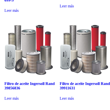
099-S
Leer más
Leer más
Filtro de aceite Ingersoll Rand
Filtro de aceite Ingersoll Rand
39856836
39911631
Leer más
Leer más