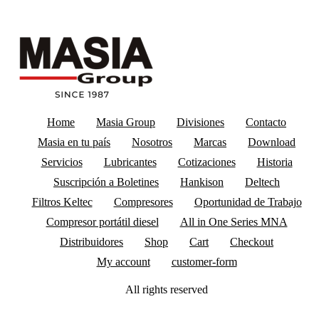
Home
Masia Group
Divisiones
Contacto
Masia en tu país
Nosotros
Marcas
Download
Servicios
Lubricantes
Cotizaciones
Historia
Suscripción a Boletines
Hankison
Deltech
Filtros Keltec
Compresores
Oportunidad de Trabajo
Compresor portátil diesel
All in One Series MNA
Distribuidores
Shop
Cart
Checkout
My account
customer-form
All rights reserved