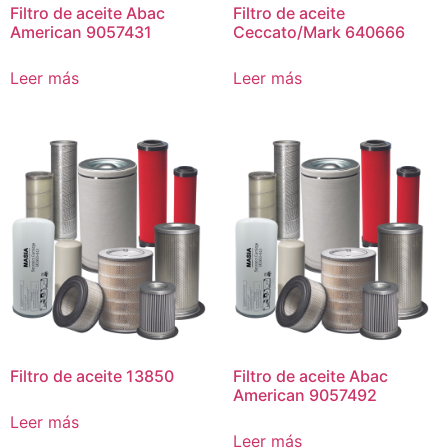
Filtro de aceite Abac
Filtro de aceite
American 9057431
Ceccato/Mark 640666
Leer más
Leer más
Filtro de aceite 13850
Filtro de aceite Abac
American 9057492
Leer más
Leer más