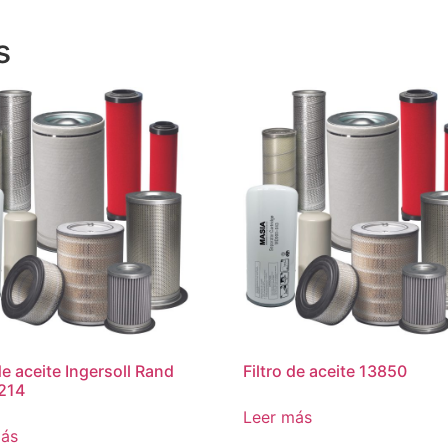
s
de aceite Ingersoll Rand
Filtro de aceite 13850
214
Leer más
más