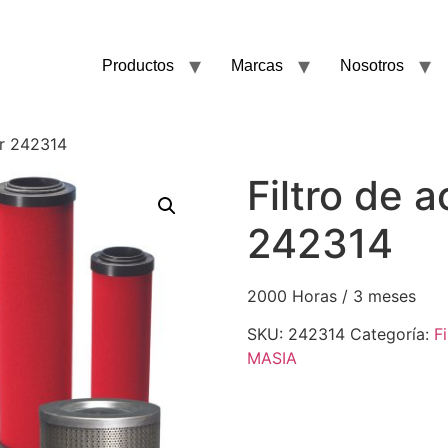
Productos
Marcas
Nosotros
air 242314
Filtro de a
242314
2000 Horas / 3 meses
SKU:
242314
Categoría:
F
MASIA