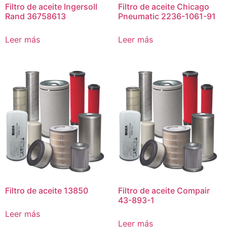
Filtro de aceite Ingersoll
Filtro de aceite Chicago
Rand 36758613
Pneumatic 2236-1061-91
Leer más
Leer más
Filtro de aceite 13850
Filtro de aceite Compair
43-893-1
Leer más
Leer más