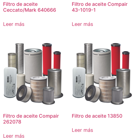
Filtro de aceite
Filtro de aceite Compair
Ceccato/Mark 640666
43-1019-1
Leer más
Leer más
Filtro de aceite Compair
Filtro de aceite 13850
262078
Leer más
Leer más