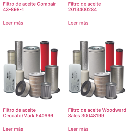
Filtro de aceite Compair
Filtro de aceite
43-898-1
2013400284
Leer más
Leer más
Filtro de aceite
Filtro de aceite Woodward
Ceccato/Mark 640666
Sales 30048199
Leer más
Leer más