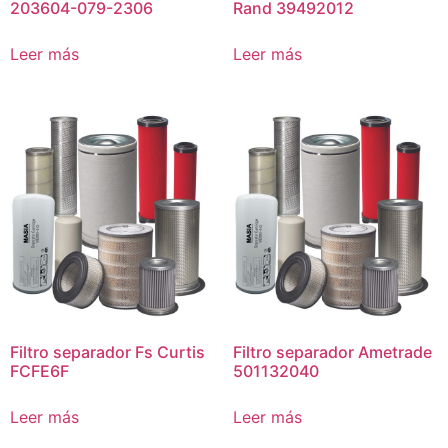
203604-079-2306
Rand 39492012
Leer más
Leer más
Filtro separador Fs Curtis
Filtro separador Ametrade
FCFE6F
501132040
Leer más
Leer más