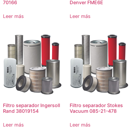
70166
Denver FME6E
Leer más
Leer más
Filtro separador Ingersoll
Filtro separador Stokes
Rand 38019154
Vacuum 085-21-478
Leer más
Leer más