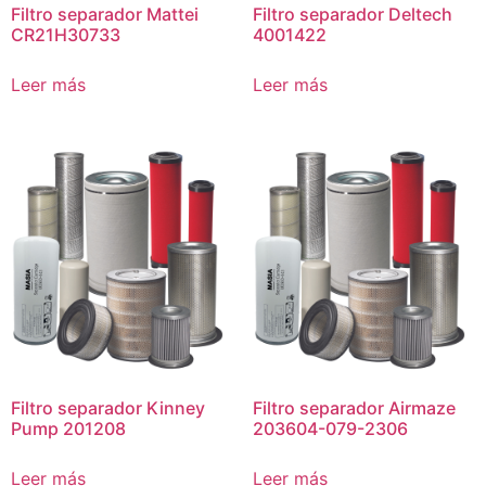
Filtro separador Mattei
Filtro separador Deltech
CR21H30733
4001422
Leer más
Leer más
Filtro separador Kinney
Filtro separador Airmaze
Pump 201208
203604-079-2306
Leer más
Leer más