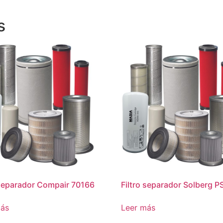
s
 separador Compair 70166
Filtro separador Solberg 
más
Leer más