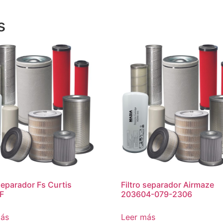
s
 separador Fs Curtis
Filtro separador Airmaze
F
203604-079-2306
más
Leer más