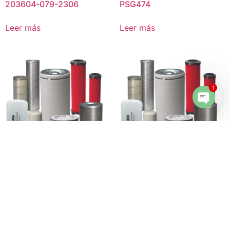
203604-079-2306
PSG474
Leer más
Leer más
1
Open 
Filtro separador Compair
Filtro separador Dollinger
CME2100E
3044788
Leer más
Leer más