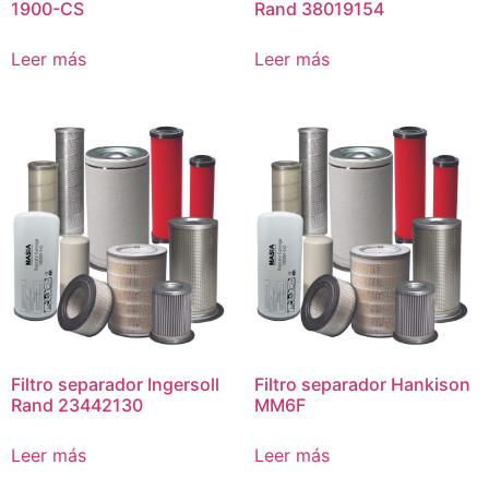
1900-CS
Rand 38019154
Leer más
Leer más
Filtro separador Ingersoll
Filtro separador Hankison
Rand 23442130
MM6F
Leer más
Leer más