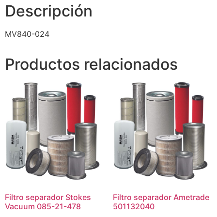
Descripción
MV840-024
Productos relacionados
Filtro separador Stokes
Filtro separador Ametrade
Vacuum 085-21-478
501132040