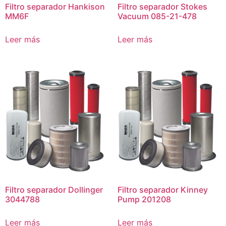
Filtro separador Hankison
Filtro separador Stokes
MM6F
Vacuum 085-21-478
Leer más
Leer más
Filtro separador Dollinger
Filtro separador Kinney
3044788
Pump 201208
Leer más
Leer más