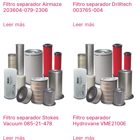
Filtro separador Airmaze
Filtro separador Drilltech
203604-079-2306
003765-004
Leer más
Leer más
Filtro separador Stokes
Filtro separador
Vacuum 085-21-478
Hydrovane VME2100E
Leer más
Leer más