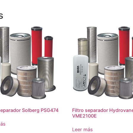
s
 separador Solberg PSG474
Filtro separador Hydrovan
VME2100E
más
Leer más