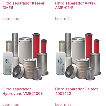
Filtro separador Kaeser
Filtro separador Airtek
OME6
AME-07-E
Leer más
Leer más
Filtro separador
Filtro separador Deltech
Hydrovane VME2100E
4001422
Leer más
Leer más