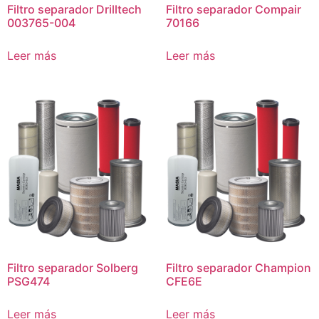
Filtro separador Drilltech
Filtro separador Compair
003765-004
70166
Leer más
Leer más
Filtro separador Solberg
Filtro separador Champion
PSG474
CFE6E
Leer más
Leer más