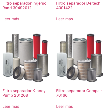
Filtro separador Ingersoll
Filtro separador Deltech
Rand 39492012
4001422
Leer más
Leer más
Filtro separador Kinney
Filtro separador Compair
Pump 201208
70166
Leer más
Leer más