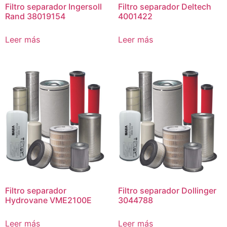
Filtro separador Ingersoll
Filtro separador Deltech
Rand 38019154
4001422
Leer más
Leer más
Filtro separador
Filtro separador Dollinger
Hydrovane VME2100E
3044788
Leer más
Leer más