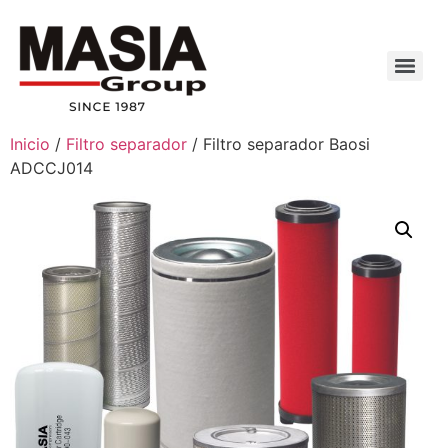
Inicio
/
Filtro separador
/ Filtro separador Baosi
ADCCJ014