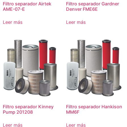
Filtro separador Airtek
Filtro separador Gardner
AME-07-E
Denver FME6E
Leer más
Leer más
Filtro separador Kinney
Filtro separador Hankison
Pump 201208
MM6F
Leer más
Leer más