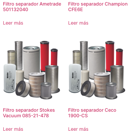
Filtro separador Ametrade
Filtro separador Champion
501132040
CFE6E
Leer más
Leer más
Filtro separador Stokes
Filtro separador Ceco
Vacuum 085-21-478
1900-CS
Leer más
Leer más