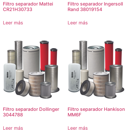
Filtro separador Mattei
Filtro separador Ingersoll
CR21H30733
Rand 38019154
Leer más
Leer más
Filtro separador Dollinger
Filtro separador Hankison
3044788
MM6F
Leer más
Leer más