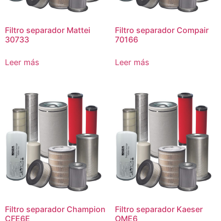
Filtro separador Mattei
Filtro separador Compair
30733
70166
Leer más
Leer más
Filtro separador Champion
Filtro separador Kaeser
CFE6E
OME6