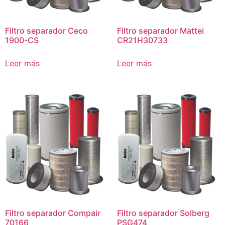
Filtro separador Ceco
Filtro separador Mattei
1900-CS
CR21H30733
Leer más
Leer más
Filtro separador Compair
Filtro separador Solberg
70166
PSG474