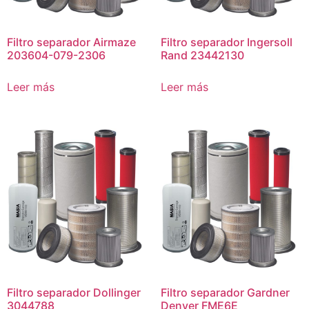
Filtro separador Airmaze
Filtro separador Ingersoll
203604-079-2306
Rand 23442130
Leer más
Leer más
Filtro separador Dollinger
Filtro separador Gardner
3044788
Denver FME6E