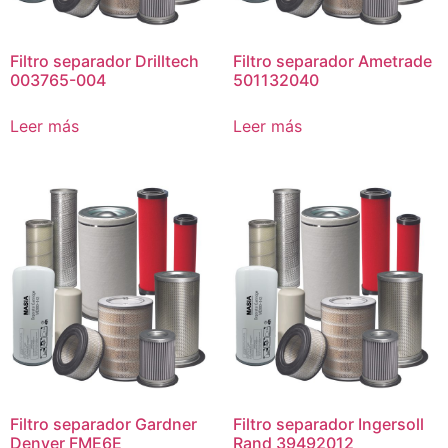
Filtro separador Drilltech
Filtro separador Ametrade
003765-004
501132040
Leer más
Leer más
Filtro separador Gardner
Filtro separador Ingersoll
Denver FME6E
Rand 39492012