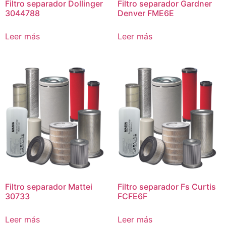
Filtro separador Dollinger
Filtro separador Gardner
3044788
Denver FME6E
Leer más
Leer más
Filtro separador Mattei
Filtro separador Fs Curtis
30733
FCFE6F
Leer más
Leer más