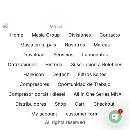
Home
Masia Group
Divisiones
Contacto
Masia en tu país
Nosotros
Marcas
Download
Servicios
Lubricantes
Cotizaciones
Historia
Suscripción a Boletines
Hankison
Deltech
Filtros Keltec
Compresores
Oportunidad de Trabajo
Compresor portátil diesel
All in One Series MNA
Distribuidores
Shop
Cart
Checkout
1
My account
customer-form
All rights reserved
Open 