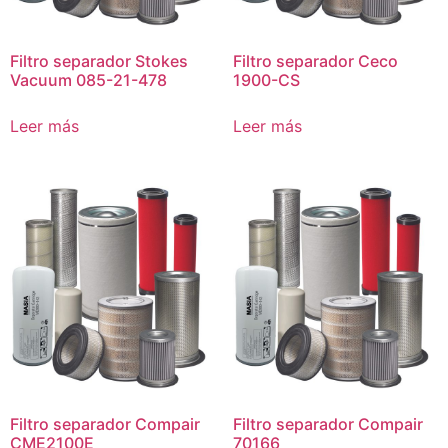
Filtro separador Stokes
Filtro separador Ceco
Vacuum 085-21-478
1900-CS
Leer más
Leer más
Filtro separador Compair
Filtro separador Compair
CME2100E
70166