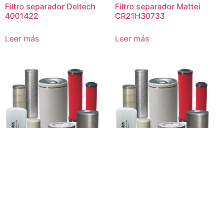
Filtro separador Deltech
Filtro separador Mattei
4001422
CR21H30733
Leer más
Leer más
Filtro separador Ingersoll
Filtro separador Kinney
Rand 38019154
Pump 201208
Leer más
Leer más