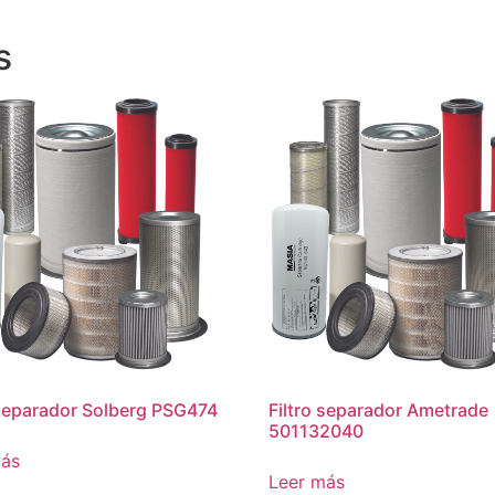
s
 separador Solberg PSG474
Filtro separador Ametrade
501132040
más
Leer más