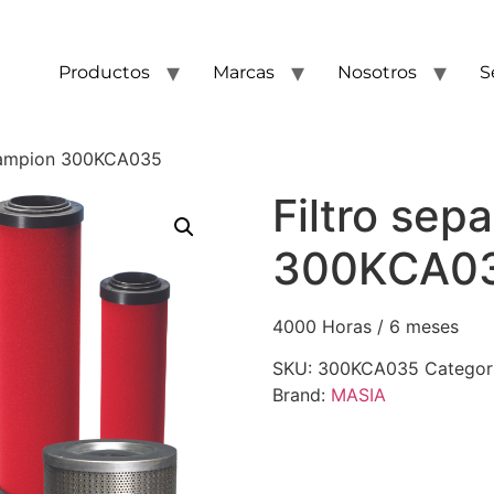
Productos
Marcas
Nosotros
S
Champion 300KCA035
Filtro se
300KCA0
4000 Horas / 6 meses
SKU:
300KCA035
Categor
Brand:
MASIA