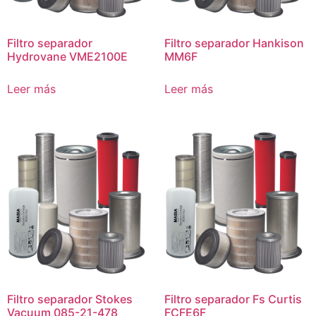
Filtro separador
Filtro separador Hankison
Hydrovane VME2100E
MM6F
Leer más
Leer más
Filtro separador Stokes
Filtro separador Fs Curtis
Vacuum 085-21-478
FCFE6F